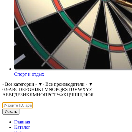
Спорт и отдых
- Все категории -
▼
- Все производители -
▼
0-9
A
B
C
D
E
F
G
H
I
J
K
L
M
N
O
P
Q
R
S
T
U
V
W
X
Y
Z
А
Б
В
Г
Д
Е
З
И
К
Л
М
Н
О
П
Р
С
Т
У
Ф
Х
Ц
Ч
Ш
Щ
Э
Ю
Я
Искать
Главная
Каталог