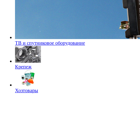
ТВ и спутниковое оборудование
Крепеж
Хозтовары