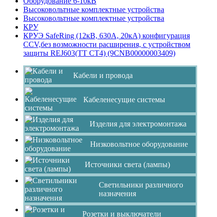
Оборудование 6-10кВ
Высоковольтные комплектные устройства
Высоковольтные комплектные устройства
КРУ
КРУЭ SafeRing (12кВ, 630А, 20кА) конфигурация
CCV,без возможности расширения, с устройством
защиты REJ603(ТТ СТ4) (9CNB00000003409)
Кабели и провода
Кабеленесущие системы
Изделия для электромонтажа
Низковольтное оборудование
Источники света (лампы)
Светильники различного
назначения
Розетки и выключатели