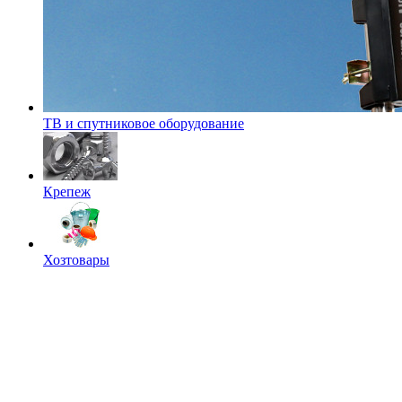
ТВ и спутниковое оборудование
Крепеж
Хозтовары