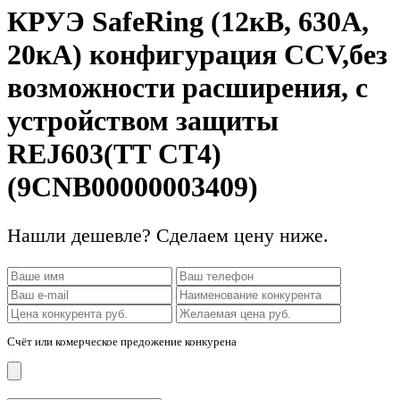
КРУЭ SafeRing (12кВ, 630А,
20кА) конфигурация CCV,без
возможности расширения, с
устройством защиты
REJ603(ТТ СТ4)
(9CNB00000003409)
Нашли дешевле? Сделаем цену ниже.
Счёт или комерческое предожение конкурена