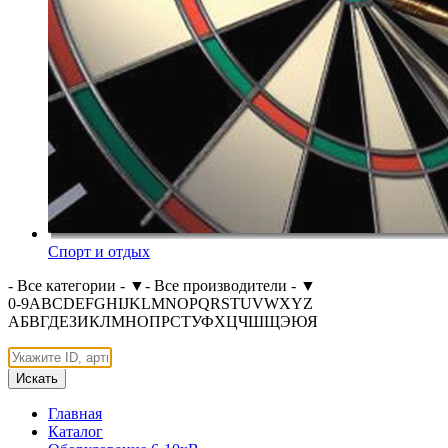
Спорт и отдых
- Все категории -
▼
- Все производители -
▼
0-9
A
B
C
D
E
F
G
H
I
J
K
L
M
N
O
P
Q
R
S
T
U
V
W
X
Y
Z
А
Б
В
Г
Д
Е
З
И
К
Л
М
Н
О
П
Р
С
Т
У
Ф
Х
Ц
Ч
Ш
Щ
Э
Ю
Я
Искать
Главная
Каталог