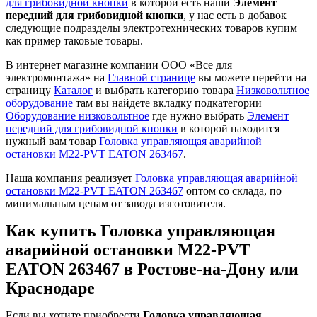
для грибовидной кнопки
в которой есть наши
Элемент
передний для грибовидной кнопки
, у нас есть в добавок
следующие подразделы электротехнических товаров купим
как пример таковые товары.
В интернет магазине компании ООО «Все для
электромонтажа» на
Главной странице
вы можете перейти на
страницу
Каталог
и выбрать категорию товара
Низковольтное
оборудование
там вы найдете вкладку подкатегории
Оборудование низковольтное
где нужно выбрать
Элемент
передний для грибовидной кнопки
в которой находится
нужный вам товар
Головка управляющая аварийной
остановки M22-PVT EATON 263467
.
Наша компания реализует
Головка управляющая аварийной
остановки M22-PVT EATON 263467
оптом со склада, по
минимальным ценам от завода изготовителя.
Как купить Головка управляющая
аварийной остановки M22-PVT
EATON 263467 в Ростове-на-Дону или
Краснодаре
Если вы хотите приобрести
Головка управляющая