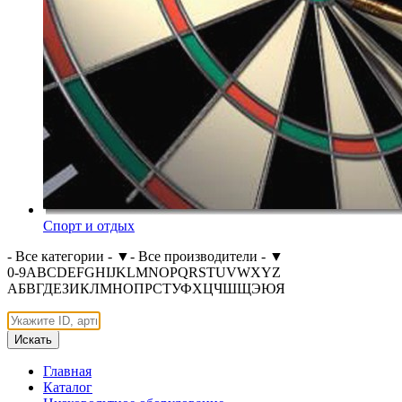
Спорт и отдых
- Все категории -
▼
- Все производители -
▼
0-9
A
B
C
D
E
F
G
H
I
J
K
L
M
N
O
P
Q
R
S
T
U
V
W
X
Y
Z
А
Б
В
Г
Д
Е
З
И
К
Л
М
Н
О
П
Р
С
Т
У
Ф
Х
Ц
Ч
Ш
Щ
Э
Ю
Я
Искать
Главная
Каталог