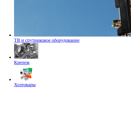
ТВ и спутниковое оборудование
Крепеж
Хозтовары