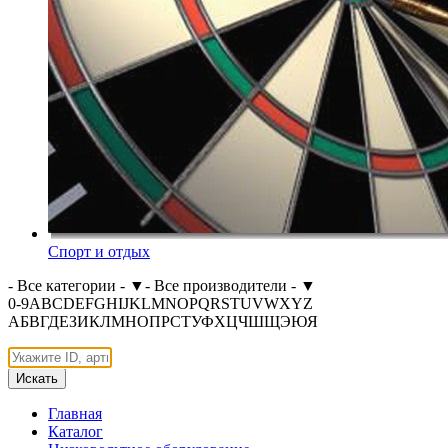
Спорт и отдых
- Все категории -
▼
- Все производители -
▼
0-9
A
B
C
D
E
F
G
H
I
J
K
L
M
N
O
P
Q
R
S
T
U
V
W
X
Y
Z
А
Б
В
Г
Д
Е
З
И
К
Л
М
Н
О
П
Р
С
Т
У
Ф
Х
Ц
Ч
Ш
Щ
Э
Ю
Я
Искать
Главная
Каталог