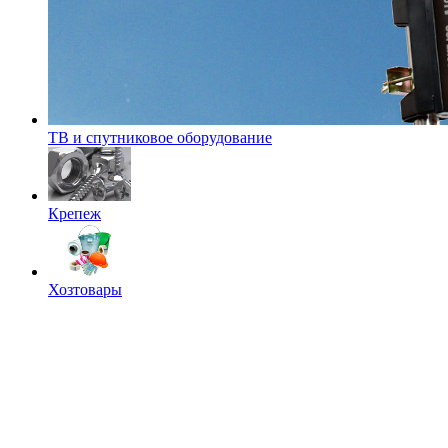
ТВ и спутниковое оборудование
Крепеж
Хозтовары