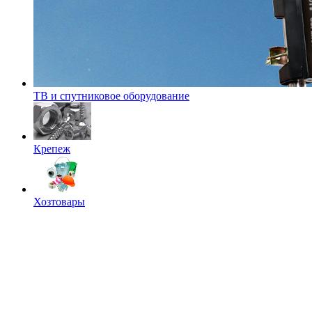
ТВ и спутниковое оборудование
Крепеж
Хозтовары