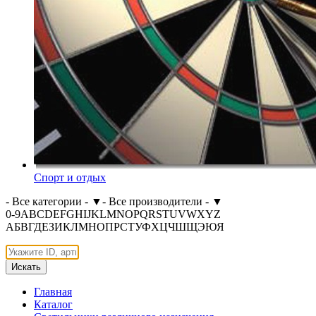
Спорт и отдых
- Все категории -
▼
- Все производители -
▼
0-9
A
B
C
D
E
F
G
H
I
J
K
L
M
N
O
P
Q
R
S
T
U
V
W
X
Y
Z
А
Б
В
Г
Д
Е
З
И
К
Л
М
Н
О
П
Р
С
Т
У
Ф
Х
Ц
Ч
Ш
Щ
Э
Ю
Я
Искать
Главная
Каталог