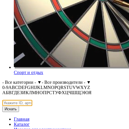
Спорт и отдых
- Все категории -
▼
- Все производители -
▼
0-9
A
B
C
D
E
F
G
H
I
J
K
L
M
N
O
P
Q
R
S
T
U
V
W
X
Y
Z
А
Б
В
Г
Д
Е
З
И
К
Л
М
Н
О
П
Р
С
Т
У
Ф
Х
Ц
Ч
Ш
Щ
Э
Ю
Я
Искать
Главная
Каталог