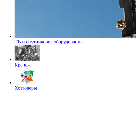
ТВ и спутниковое оборудование
Крепеж
Хозтовары