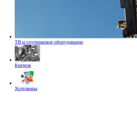
ТВ и спутниковое оборудование
Крепеж
Хозтовары