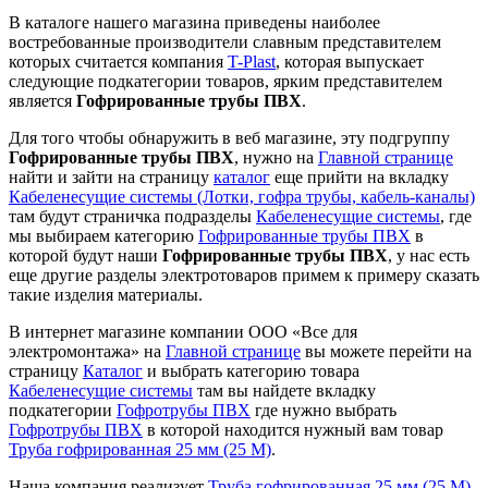
В каталоге нашего магазина приведены наиболее
востребованные производители славным представителем
которых считается компания
T-Plast
, которая выпускает
следующие подкатегории товаров, ярким представителем
является
Гофрированные трубы ПВХ
.
Для того чтобы обнаружить в веб магазине, эту подгруппу
Гофрированные трубы ПВХ
, нужно на
Главной странице
найти и зайти на страницу
каталог
еще прийти на вкладку
Кабеленесущие системы (Лотки, гофра трубы, кабель-каналы)
там будут страничка подразделы
Кабеленесущие системы
, где
мы выбираем категорию
Гофрированные трубы ПВХ
в
которой будут наши
Гофрированные трубы ПВХ
, у нас есть
еще другие разделы электротоваров примем к примеру сказать
такие изделия материалы.
В интернет магазине компании ООО «Все для
электромонтажа» на
Главной странице
вы можете перейти на
страницу
Каталог
и выбрать категорию товара
Кабеленесущие системы
там вы найдете вкладку
подкатегории
Гофротрубы ПВХ
где нужно выбрать
Гофротрубы ПВХ
в которой находится нужный вам товар
Труба гофрированная 25 мм (25 M)
.
Наша компания реализует
Труба гофрированная 25 мм (25 M)