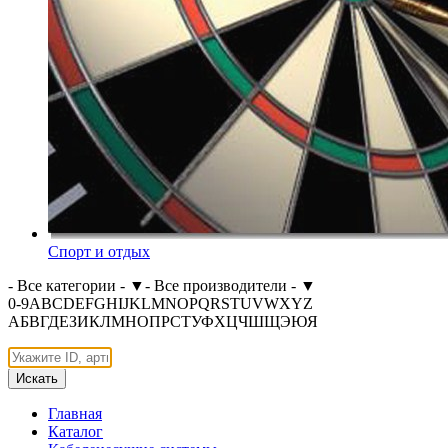
Спорт и отдых
- Все категории -
▼
- Все производители -
▼
0-9
A
B
C
D
E
F
G
H
I
J
K
L
M
N
O
P
Q
R
S
T
U
V
W
X
Y
Z
А
Б
В
Г
Д
Е
З
И
К
Л
М
Н
О
П
Р
С
Т
У
Ф
Х
Ц
Ч
Ш
Щ
Э
Ю
Я
Искать
Главная
Каталог