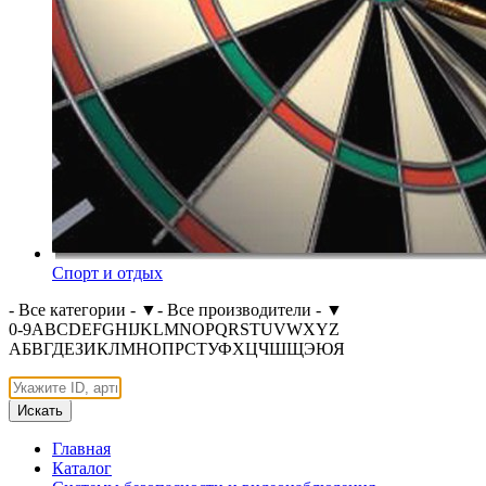
Спорт и отдых
- Все категории -
▼
- Все производители -
▼
0-9
A
B
C
D
E
F
G
H
I
J
K
L
M
N
O
P
Q
R
S
T
U
V
W
X
Y
Z
А
Б
В
Г
Д
Е
З
И
К
Л
М
Н
О
П
Р
С
Т
У
Ф
Х
Ц
Ч
Ш
Щ
Э
Ю
Я
Искать
Главная
Каталог