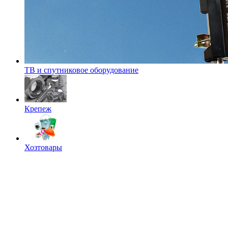
ТВ и спутниковое оборудование
Крепеж
Хозтовары