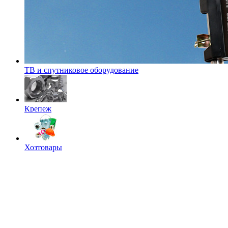
ТВ и спутниковое оборудование
Крепеж
Хозтовары