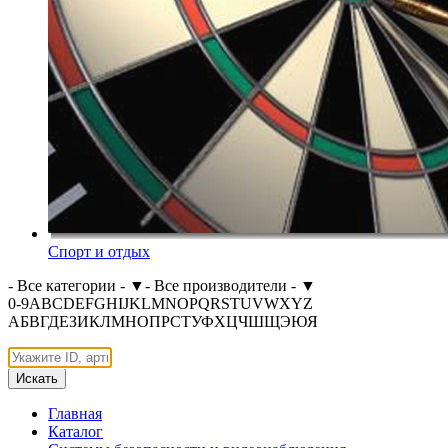
Спорт и отдых
- Все категории -
▼
- Все производители -
▼
0-9
A
B
C
D
E
F
G
H
I
J
K
L
M
N
O
P
Q
R
S
T
U
V
W
X
Y
Z
А
Б
В
Г
Д
Е
З
И
К
Л
М
Н
О
П
Р
С
Т
У
Ф
Х
Ц
Ч
Ш
Щ
Э
Ю
Я
Искать
Главная
Каталог