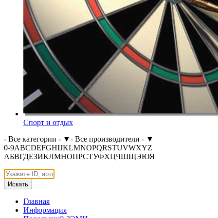
Спорт и отдых
- Все категории -
▼
- Все производители -
▼
0-9
A
B
C
D
E
F
G
H
I
J
K
L
M
N
O
P
Q
R
S
T
U
V
W
X
Y
Z
А
Б
В
Г
Д
Е
З
И
К
Л
М
Н
О
П
Р
С
Т
У
Ф
Х
Ц
Ч
Ш
Щ
Э
Ю
Я
Искать
Главная
Информация