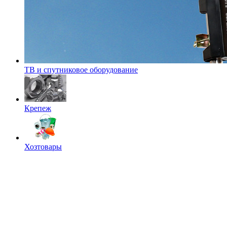
ТВ и спутниковое оборудование
Крепеж
Хозтовары