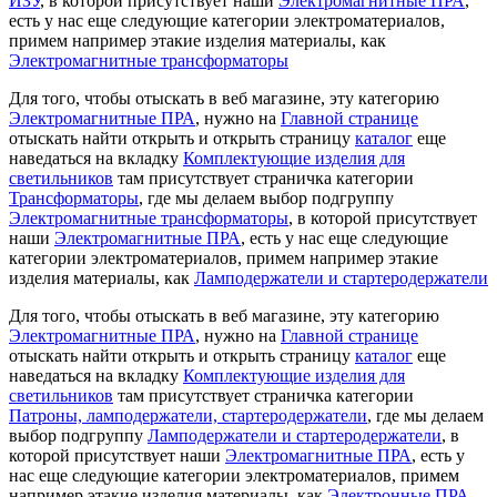
ИЗУ
, в которой присутствует наши
Электромагнитные ПРА
,
есть у нас еще следующие категории электроматериалов,
примем например этакие изделия материалы, как
Электромагнитные трансформаторы
Для того, чтобы отыскать в веб магазине, эту категорию
Электромагнитные ПРА
, нужно на
Главной странице
отыскать найти открыть и открыть страницу
каталог
еще
наведаться на вкладку
Комплектующие изделия для
светильников
там присутствует страничка категории
Трансформаторы
, где мы делаем выбор подгруппу
Электромагнитные трансформаторы
, в которой присутствует
наши
Электромагнитные ПРА
, есть у нас еще следующие
категории электроматериалов, примем например этакие
изделия материалы, как
Ламподержатели и стартеродержатели
Для того, чтобы отыскать в веб магазине, эту категорию
Электромагнитные ПРА
, нужно на
Главной странице
отыскать найти открыть и открыть страницу
каталог
еще
наведаться на вкладку
Комплектующие изделия для
светильников
там присутствует страничка категории
Патроны, ламподержатели, стартеродержатели
, где мы делаем
выбор подгруппу
Ламподержатели и стартеродержатели
, в
которой присутствует наши
Электромагнитные ПРА
, есть у
нас еще следующие категории электроматериалов, примем
например этакие изделия материалы, как
Электронные ПРА