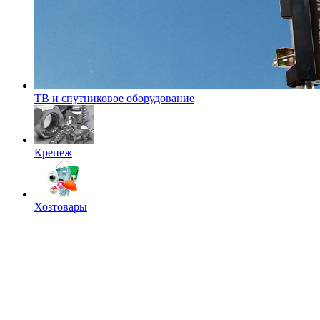
ТВ и спутниковое оборудование
Крепеж
Хозтовары