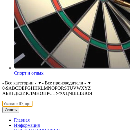
Спорт и отдых
- Все категории -
▼
- Все производители -
▼
0-9
A
B
C
D
E
F
G
H
I
J
K
L
M
N
O
P
Q
R
S
T
U
V
W
X
Y
Z
А
Б
В
Г
Д
Е
З
И
К
Л
М
Н
О
П
Р
С
Т
У
Ф
Х
Ц
Ч
Ш
Щ
Э
Ю
Я
Искать
Главная
Информация